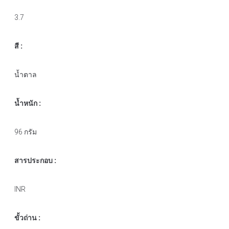
3.7
สี :
น้ำตาล
น้ำหนัก :
96 กรัม
สารประกอบ :
INR
ขั้วถ่าน :