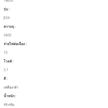
18650
รุ่น :
ฺB34
ความจุ :
3400
จ่ายไฟต่อเนื่อง :
10
โวลต์ :
3.7
สี :
เหลือง/ดำ
น้ำหนัก :
48 กรัม