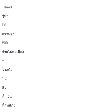
10440
รุ่น :
P8
ความจุ :
800
จ่ายไฟต่อเนื่อง :
–
โวลต์ :
1.2
สี :
น้ำเงิน
น้ำหนัก :