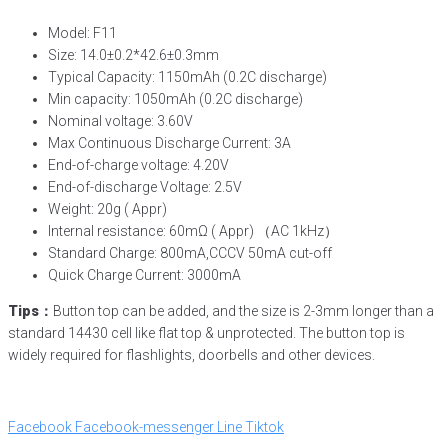
Model: F11
Size: 14.0±0.2*42.6±0.3mm
Typical Capacity: 1150mAh (0.2C discharge)
Min capacity: 1050mAh (0.2C discharge)
Nominal voltage: 3.60V
Max Continuous Discharge Current: 3A
End-of-charge voltage: 4.20V
End-of-discharge Voltage: 2.5V
Weight: 20g ( Appr)
Internal resistance: 60mΩ ( Appr) （AC 1kHz）
Standard Charge: 800mA,CCCV 50mA cut-off
Quick Charge Current: 3000mA
Tips：
Button top can be added, and the size is 2-3mm longer than a
standard 14430 cell like flat top & unprotected. The button top is
widely required for flashlights, doorbells and other devices.
Facebook
Facebook-messenger
Line
Tiktok