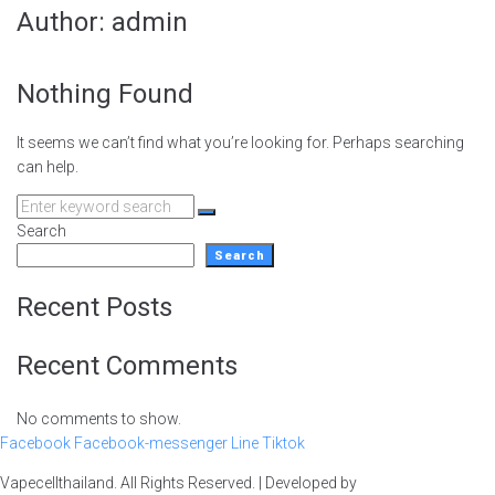
Author:
admin
Nothing Found
It seems we can’t find what you’re looking for. Perhaps searching
can help.
Search
for:
Search
Search
Recent Posts
Recent Comments
No comments to show.
Facebook
Facebook-messenger
Line
Tiktok
Vapecellthailand. All Rights Reserved. | Developed by
Wasabi Digital Lab
|